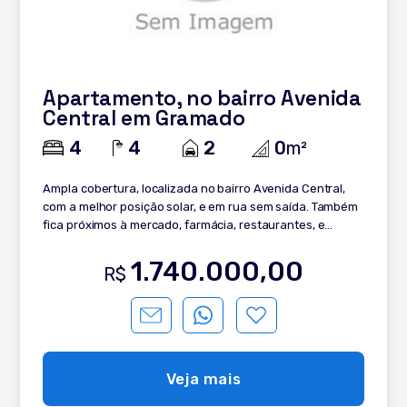
Apartamento, no bairro Avenida
Central em Gramado
4
4
2
0
m²
Ampla cobertura, localizada no bairro Avenida Central,
com a melhor posição solar, e em rua sem saída. Também
fica próximos à mercado, farmácia, restaurantes, e
comércios em geral, além de fácil acesso para o centro
de Gramado e para Canela. - 4 dormitórios ( 2 suítes) -
1.740.000,00
R$
Sala de estar - Sala de jantar - Cozinha - Área de serviço
- Lavabo - Banho social - Esperas para lareira - Esperas
para calefação - Esperas para água quente -
Churrasqueira - Esquadrias em PVC - Piso laminado -
Ensolarado - Vaga dupla de garagem
Veja mais