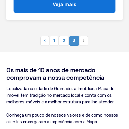
personalizáveis, automação, são 312m² de área privativa
Veja mais
finamente mobiliado e equipado. Cobertura composta
por: - 04 suítes, sendo uma máster com hidro; - Hall de
entrada; - Elevador privativo; - Elevador de serviço; - Sala
de TV; - Sala de lareira; - Sacada com vista para o vale; -
Sala de jantar; - 2 bancadas americanas de frente para
cozinha; - Cozinha americana; - Área de serviço; -
‹
1
2
3
›
Calefação instalada; - Ar central; - Água quente
instalada; - Automação; - Esquadrias em PVC com vidro
duplo; - 04 vagas e depósito.
Os mais de 10 anos de mercado
comprovam a nossa competência
Localizada na cidade de Gramado, a Imobiliária Mapa do
Imóvel tem tradição no mercado local e conta com os
melhores imóveis e a melhor estrutura para lhe atender.
Conheça um pouco de nossos valores e de como nossos
clientes enxergaram a experiência com a Mapa.