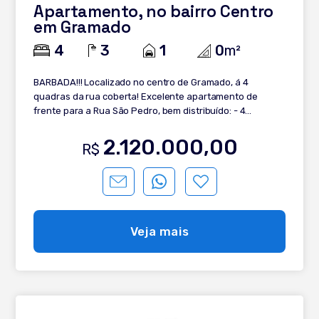
Apartamento, no bairro Centro
em Gramado
4
3
1
0
m²
BARBADA!!! Localizado no centro de Gramado, á 4
quadras da rua coberta! Excelente apartamento de
frente para a Rua São Pedro, bem distribuído: - 4
dormitórios, sendo 1 suíte com sacada fechada - Living 2
ambientes com sacada fechada - Cozinha integrada com
2.120.000,00
R$
churrasqueira - Lavanderia com sacada - Amplo estar
íntimo - 2 banhos sociais - Água quente instalada - 1 vaga
para carro. Venha conferir!!!
Veja mais