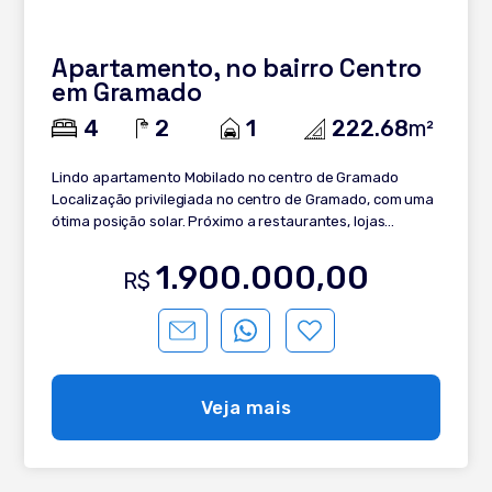
Apartamento, no bairro Centro
em Gramado
4
2
1
222.68
m²
Lindo apartamento Mobilado no centro de Gramado
Localização privilegiada no centro de Gramado, com uma
ótima posição solar. Próximo a restaurantes, lojas
comerciais e pontos turísticos. Ideal para quem busca
conforto e qualidade de vida. Confira a descrição: -
1.900.000,00
R$
Mobiliado e decorado - 4 Dormitórios sendo 2 Suítes -
Banheiro Social - Lavabo - Sala de estar e jantar - Split - 2
Churrasqueiras - Cozinha - Área de serviço - 1 Box de
garagem Agende hoje mesmo uma visita com um de
nossos corretores especialistas e adquira esse lindo
apartamento no coração de Gramado.
Veja mais