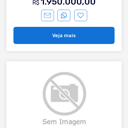
1.950.000,00
R$
Agende sua visita, teremos imenso prazer em apresentá-
lo.
Veja mais