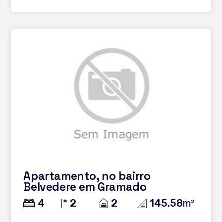
Apartamento, no bairro
Belvedere em Gramado
4
2
2
145.58
m²