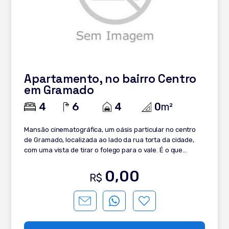
Apartamento, no bairro Centro
em Gramado
4
6
4
0
m²
Mansão cinematográfica, um oásis particular no centro
de Gramado, localizada ao lado da rua torta da cidade,
com uma vista de tirar o folego para o vale. É o que
podemos resumir desse empreendimento residencial de
altíssimo padrão, uma nova perspectiva para a sua vida,
0,00
R$
possui o que há de mais moderno na construção, aliado a
uma arquitetura em estilo inglês, e um triple AAA com
infraestrutura de luxo sem precedentes em Gramado.
Sendo apenas 2 apartamentos por andar totalizando 9
unidades de 4 suítes, acabamentos e layouts internos