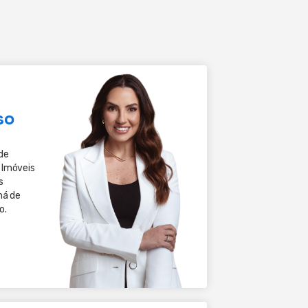
so
de
 Imóveis
s
há de
o.