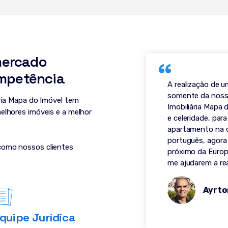
mercado
mpetência
A realização de 
somente da nossa
ária Mapa do Imóvel tem
Imobiliária Mapa 
elhores imóveis e a melhor
e celeridade, pa
apartamento na 
português, agora
como nossos clientes
próximo da Europa
me ajudarem a re
Ayrto
quipe Jurídica