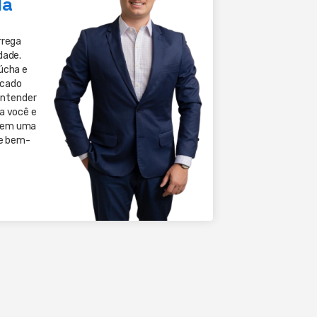
da
rrega
dade.
úcha e
rcado
 entender
a você e
 em uma
 e bem-