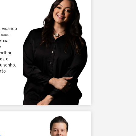
, visando
ócios,
tica.
e
melhor
os, e
u sonho,
nto