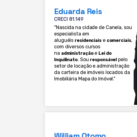
Eduarda Reis
CRECI 81.149
"Nascida na cidade de Canela, sou
especialista em
aluguéis
e
,
residenciais
comerciais
com diversos cursos
na
e
administração
Lei do
. Sou
pelo
Inquilinato
responsável
setor de locação e administração
da carteira de imóveis locados da
Imobiliária Mapa do Imóvel."
William Otomo