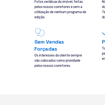
Fotos verídicas do imóvel, feitas
N
pelos nossos corretores e sem a
d
utilização de nenhum programa de
T
edição.
di
Sem Vendas
P
Forçadas
T
p
Os interesses do cliente sempre
e
são colocados como prioridade
pelos nossos corretores.