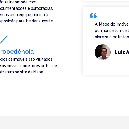
ão se incomode com
ocumentações e burocracias.
emos uma equipe jurídica à
sposição para lhe dar suporte.
A Mapa do Imóvel
permanentemente.
clareza e satisf
rocedência
Luiz 
odos os imóveis são visitados
elos nossos corretores antes de
ntrarem no site da Mapa.