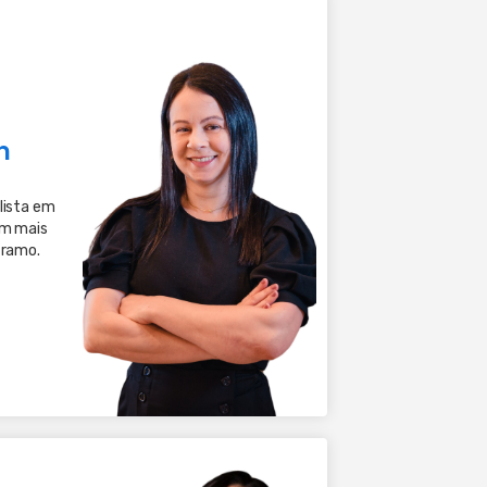
n
lista em
om mais
 ramo.