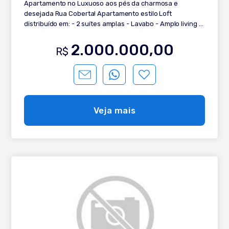
Apartamento no Luxuoso aos pés da charmosa e
desejada Rua Coberta! Apartamento estilo Loft
distribuído em: - 2 suítes amplas - Lavabo - Amplo living 2
ambientes - Lareira - Sacada - Aberturas em PVC -
Vidros duplos - Espera para calefação - Espera para split
2.000.000,00
R$
- 2 vagas de garagem Edifício de alto padrão com
completa infraestrutura com piscina térmica, espaço
fitness, portaria, espelhos d'agua, espaço gourmet com
salão de festas.
Veja mais