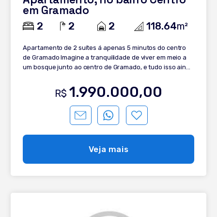
em Gramado
2
2
2
118.64
m²
Apartamento de 2 suítes á apenas 5 minutos do centro
de Gramado Imagine a tranquilidade de viver em meio a
um bosque junto ao centro de Gramado, e tudo isso ainda
com uma incrível infraestrutura, segurança e localização
privilegiada. Confira os detalhes deste apartamento: -
1.990.000,00
R$
Excelente posição solar - 82,50 m² - 2 suítes - Living 2
ambientes - Cozinha americana com churrasqueira -
Lavabo - Área de serviço integrada - Espera para Split -
Espera para calefação - Vidros laminados duplos em
todas as janelas - Isolamento acústico - Piso vinílico
clicado Tarket - Revestimentos dos boxes com
Veja mais
porcelanato Portobello - 2 Box de garagem . Gostou
deste imóvel? Converse com um de nossos corretores e
saiba mais!