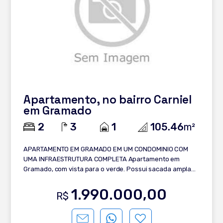
Apartamento, no bairro Carniel
em Gramado
2
3
1
105.46
m²
APARTAMENTO EM GRAMADO EM UM CONDOMINIO COM
UMA INFRAESTRUTURA COMPLETA Apartamento em
Gramado, com vista para o verde. Possui sacada ampla
em L e ambientes iluminados para você personalizar.
Ideal para quem busca exclusividade em um condomínio
1.990.000,00
R$
de alto padrão. Conheça: - 2 suítes; - Lavabo; - Living
integrado com SACADA AMPLA EM L e VISTA PARA O
VERDE; - Cozinha com churrasqueira; - Área de serviço; -