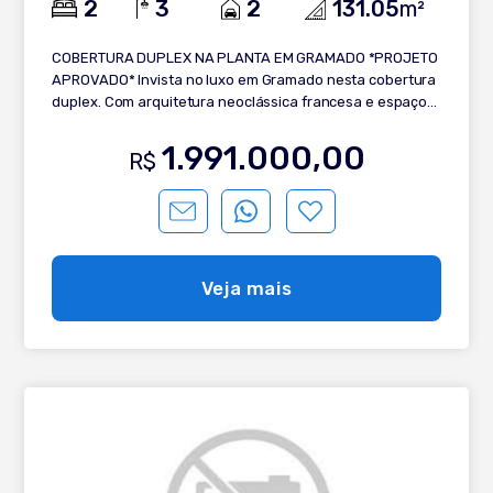
2
3
2
131.05
m²
COBERTURA DUPLEX NA PLANTA EM GRAMADO *PROJETO
APROVADO* Invista no luxo em Gramado nesta cobertura
duplex. Com arquitetura neoclássica francesa e espaços
amplos, o imóvel oferece a liberdade de personalizar seu
lar exclusivo. Conheça: - 2 suítes; - Lavabo; - AMPLO living
1.991.000,00
R$
integrado; - Cozinha com churrasqueira; - Espera para
lareira a gás e splits; - 2 vagas de garagem. Entre em
contato para maiores informações!
Veja mais