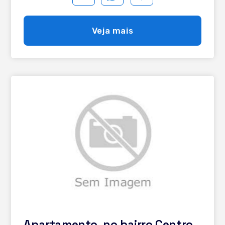
Espera para splits, calefação e água quente; -
Esquadrias em PVC; - Vidros duplos; - Vaga de garagem.
Entre em contato e saiba mais!
Veja mais
Apartamento, no bairro Centro