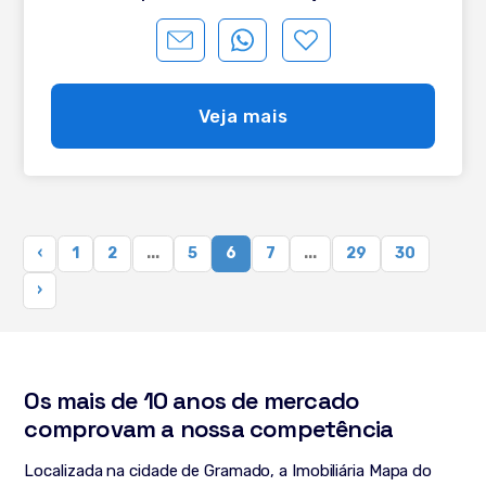
para automação - Rebaixo em gesso - 1 vaga de garagem
coberta
Veja mais
‹
1
2
...
5
6
7
...
29
30
›
Os mais de 10 anos de mercado
comprovam a nossa competência
Localizada na cidade de Gramado, a Imobiliária Mapa do