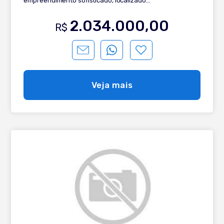
empreendimento sofisticado, localizado
estrategicamente logo após o Pórtico de Gramado. A
fachada revestida em madeira carbonizada confere um
2.034.000,00
R$
luxo singular e durabilidade. Conheça: - 2 dormitórios,
sendo 1 suíte; - Living integrado; - Sala de estar; - Sala de
jantar; - Lareira; - Cozinha com churrasqueira; - Espera
para split e calefação; - Vaga de garagem. Entre em
contato com a nossa especialista e saiba mais!
Veja mais