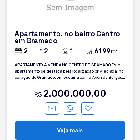
Apartamento, no bairro Centro
em Gramado
2
2
1
61.99
m²
APARTAMENTO Á VENDA NO CENTRO DE GRAMADO Este
apartamento se destaca pela localização privilegiada, no
coração de Gramado, em esquina com a Avenida Borges
de Medeiros, oferecendo praticidade para aproveitar a
cidade a pé. Conheça: - 2 dormitórios; - Banho social; -
2.000.000,00
R$
Living integrado; - Sala de estar; - Lareira; - Sala de
jantar; - Cozinha planejada; - Sacada; - Vaga de garagem.
Entre em contato e saiba mais!
Veja mais