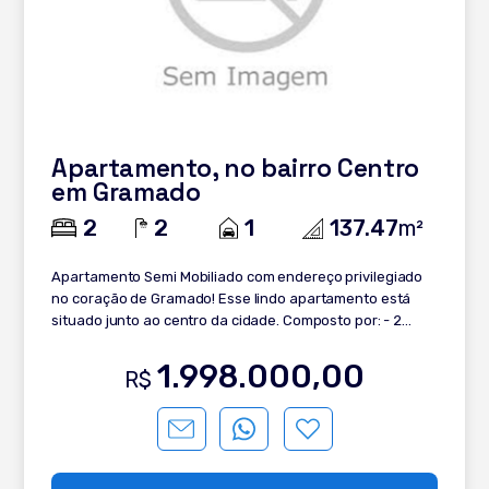
Apartamento, no bairro Centro
em Gramado
2
2
1
137.47
m²
Apartamento Semi Mobiliado com endereço privilegiado
no coração de Gramado! Esse lindo apartamento está
situado junto ao centro da cidade. Composto por: - 2
dormitórios, sendo 1 suíte; - Sala jantar/estar; - Lavabo; -
Cozinha Planejada; - Armários Embutidos; -
1.998.000,00
R$
Churrasqueira; - Área de serviço; - Espera para
Calefação; - Espera para Lareira; - Espera para Split; -
Lavabo; - Rebaixo em Gesso; - Semi Mobiliado; - Piso
Laminado. Venha se encantar, agende sua visita!