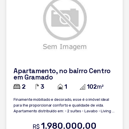
Apartamento, no bairro Centro
em Gramado
2
3
1
102
m²
Finamente mobiliado e decorado, esse é o imóvel ideal
para lhe proporcionar conforto e qualidade de vida.
Apartamento distribuído em: - 2 suítes - Lavabo - Living 2
ambientes com espera para lareira - Sacada - Cozinha -
Churrasqueira - Área de serviço - Espera para calefação
1.980.000,00
R$
- Splits e água quente instalados - Persianas com espera