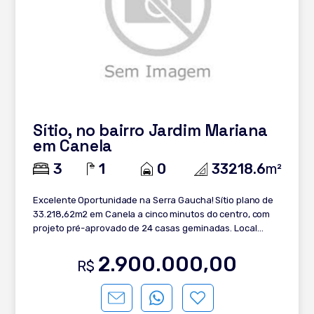
Sítio, no bairro Jardim Mariana
em Canela
3
1
0
33218.6
m²
Excelente Oportunidade na Serra Gaucha! Sítio plano de
33.218,62m2 em Canela a cinco minutos do centro, com
projeto pré-aprovado de 24 casas geminadas. Local
tranquilo próximo a cervejaria do Farol. Entre em contato
agora mesmo!
2.900.000,00
R$