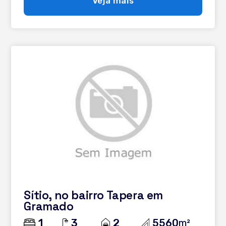
Veja mais
em contato e saiba mais!
Sítio, no bairro Tapera em
Gramado
1
3
2
5560
m²