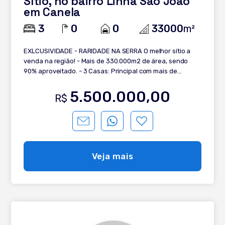
Sítio, no bairro Linha São João
em Canela
3
0
0
33000
m²
EXLCUSIVIDADE - RARIDADE NA SERRA O melhor sítio a
venda na região! - Mais de 330.000m2 de área, sendo
90% aproveitado. - 3 Casas: Principal com mais de
300m2, com 3 suítes, financiamente mobiliada e
decorada. Segunda, casa histórica com mais de 50 anos,
5.500.000,00
R$
em alvenaria IMPECÁVEL com padrão de luxo da época.
Terceira, uma casa de visitas, mobiliada e equipada. -
Mais de 12 hectares de Eucalipto plantado a ponto de
corte. - ?Casa de caseiro - ?3 galpões com maquinarios
completos para manutenção do sítio ( tratores,
cortadores de gramada, tobata, etc ) - ?Espaço cercaro
Veja mais
para criação de ovelhas. - ?Poço com água mineral (
podendo criar um negócio) - ?Pomar de árvores
frutíferas - ?Açudes