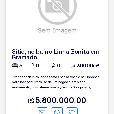
Sítio, no bairro Linha Bonita em
Gramado
5
0
0
30000
m²
Propriedade rural onde temos nossa casa e as Cabanas
para locação! Trata-se de um negócio em pleno
andamento, com ótimas avaliações do Google ads,
booking e AIRBNB. Área: 3 ha Casa principal 5 cabanas
Casa de pedra Bodega (recepção com área de parrilla e
5.800.000,00
R$
etc) Galpão Estufa Vinhedos Frutíferas Placa solar
fotovoltaica que produz 60% em média do consumo total
Aproveitamento água da chuva para o lago e irrigação E