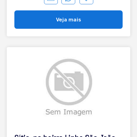
tantos outros detalhes que melhor falarmos
pessoalmente Matrícula somente das terras A
propriedade possui um gerador novo de 30 kVA que tem
Veja mais
capacidade, com folga, de abastecer toda a propriedade
em caso de necessidade, de forma automática!
Possuímos também 2 pequenos parreirais visualizáveis
nas fotos aéreas!