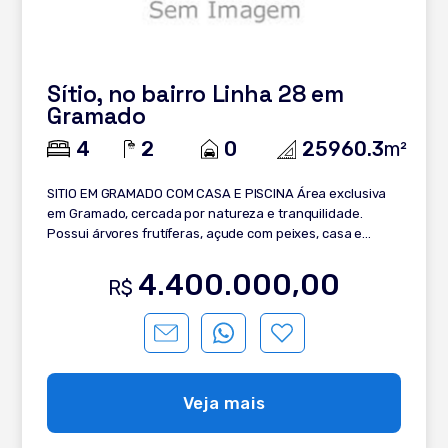
Sítio, no bairro Linha 28 em
Gramado
4
2
0
25960.3
m²
SITIO EM GRAMADO COM CASA E PISCINA Área exclusiva
em Gramado, cercada por natureza e tranquilidade.
Possui árvores frutíferas, açude com peixes, casa e
piscina. Um refúgio perfeito para quem busca qualidade
de vida e contato com o verde. Conheça: - 2.5 hectares; -
4.400.000,00
R$
Casa para lazer; - Piscina; - Árvores frutíferas; - Açude
com peixes. Entre em contato agora e garanta o seu
espaço em Gramado!
Veja mais