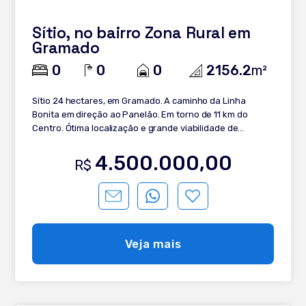
propriedade que encanta em cada detalhe!
Sítio, no bairro Zona Rural em
Gramado
0
0
0
2156.2
m²
Sítio 24 hectares, em Gramado. A caminho da Linha
Bonita em direção ao Panelão. Em torno de 11 km do
Centro. Ótima localização e grande viabilidade de
construção e moradia. Venha tomar um café conosco e
saiba mais sobre esse lindo Sítio. Ele pode ser seu!
4.500.000,00
R$
Veja mais