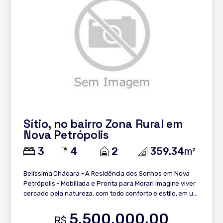
Sítio, no bairro Zona Rural em
Nova Petrópolis
3
4
2
359.34
m²
Belíssima Chácara - A Residência dos Sonhos em Nova
Petrópolis - Mobiliada e Pronta para Morar! Imagine viver
cercado pela natureza, com todo conforto e estilo, em um
refúgio exclusivo a poucos minutos de Gramado e Nova
Petrópolis. Esta propriedade única é perfeita para quem
5.500.000,00
R$