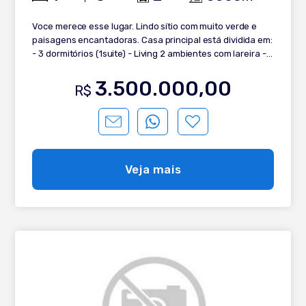
Voce merece esse lugar. Lindo sítio com muito verde e
paisagens encantadoras. Casa principal está dividida em:
- 3 dormitórios (1suite) - Living 2 ambientes com lareira -
Cozinha separada - Banho social - Lavanderia - Garagem
fechada Chalé está dividido em: - 2 dormitório - Living 2
3.500.000,00
R$
ambientes - Banho social - Cozinha Todo esse paraíso a
15 minutos do centro de Gramado. Venha conhecer!
Veja mais