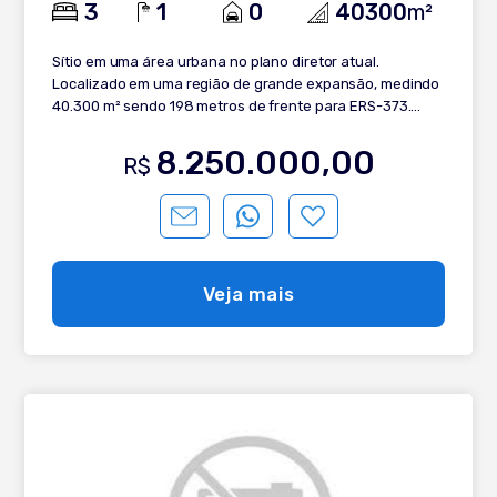
3
1
0
40300
m²
Sítio em uma área urbana no plano diretor atual.
Localizado em uma região de grande expansão, medindo
40.300 m² sendo 198 metros de frente para ERS-373.
Totalmente asfaltado, apenas 15 minutos do centro.
Topografia toda plana, propriedade toda cercada, 02
8.250.000,00
R$
açudes, galpão completo; 14 baias (cavalo), fogão
campeiro, churrasqueira, água de poço, garagem e
bretes. Casa principal com 03 dormitórios, 01 banheiro,
cozinha americana, lavanderia, garagem com
churrasqueira, sala de estar com varanda.
Veja mais