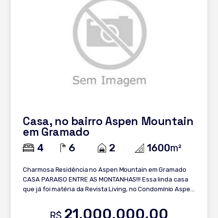
vizinhos; - Lounge externo com saúna úmida; - Piso
aquecido em todo espaço interno; - Sistema de
automação e elevador central; - Sistema de aspiração
central; - 2 vagas de garagem. Entre em contato com a
nossa especialista e saiba mais!
Casa, no bairro Aspen Mountain
em Gramado
4
6
2
1600
m²
Charmosa Residência no Aspen Mountain em Gramado
CASA PARAISO ENTRE AS MONTANHAS!!! Essa linda casa
que já foi matéria da Revista Living, no Condomínio Aspen
Mountain em Gramado agora pode ser sua! Debruçada
sobre o Vale, foi pensada nos mínimos detalhes para
21.000.000,00
R$