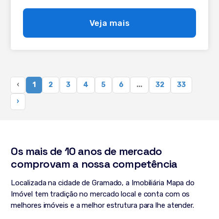
de estar e jantar - Sacada - Lareira - Calefação - Split -
Pátio amplo - Assoalho envernizado - Adega - Área de
Veja mais
convivência - Área de Serviço - Calefação a Diesel -
Cozinha planejada - Churrasqueira - Elevador - Espaço
Gourmet - Garagem - Mobiliado Quer saber mais ? Entre
em contato com nossos corretores hoje mesmo!
‹
1
2
3
4
5
6
...
32
33
›
Os mais de 10 anos de mercado
comprovam a nossa competência
Localizada na cidade de Gramado, a Imobiliária Mapa do
Imóvel tem tradição no mercado local e conta com os
melhores imóveis e a melhor estrutura para lhe atender.