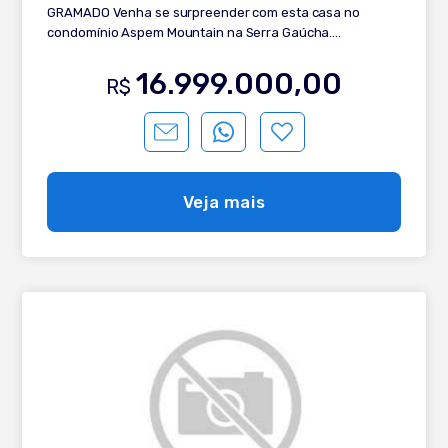
GRAMADO Venha se surpreender com esta casa no
condomínio Aspem Mountain na Serra Gaúcha.
COMPLETAMENTE MOBILIADA E EQUIPADA, pronta para
você curtir a cidade de Gramado em grande estilo. O
16.999.000,00
R$
condomínio do Aspen Mountain conta com infraestrutura
completa, com restaurante, quadras de tênis, piscina
externa e interna, espaço gourmet e fitness. Confira a
descrição: - 3 amplas suítes sendo uma máster; - Amplo
Living 2 ambientes integrado com lareira; - Espaço
gourmet; - Cozinha integrada com bancada; - Deck com
Veja mais
lareira; - Lavabo; - Adega; - Sala de cinema; - Piso
aquecido em toda casa; - Quadra de beach tênis (vôlei ou
futebol); - Caldeira á diesel; - Esquadrias em pvc vidros
duplos; - Splits instalados; - Calefação instalada; -
Automação; - Jardim com lago artificial; - Garagem para 4
carros. Te interessou por este imóvel? Converse com
nosso corretor especialista e saiba mais!