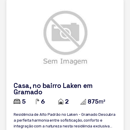
internet e com acesso digital; - Corrimãos internos e
externos em vidro temperado; - Sustentabilidade plena
com uso de energia fotovoltaica instalada, 100% limpa,
gerada na própria casa; - Diferenciação nas portas
internas com 2,5m de altura, - Acabamentos externos
com design em madeira e alumínio. - O prazer de
caminhar em pisos aquecidos em toda casa e o silêncio
da aspiração central instalada; - Durabilidade, conforto
acústico e térmico com esquadrias de PVC, com amplos
vidros de 3m de altura; - Economia de energia pelo
design único que utiliza ao máximo a luz natural. Vem
conhecer, agende agora mesmo!
Casa, no bairro Laken em
Gramado
5
6
2
875
m²
Residência de Alto Padrão no Laken - Gramado Descubra
a perfeita harmonia entre sofisticação, conforto e
integração com a natureza nesta residência exclusiva