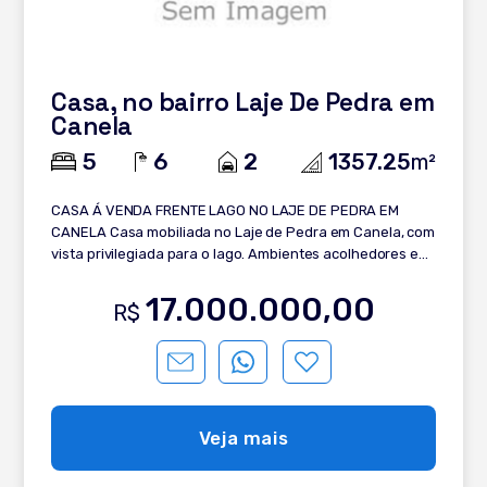
Piscina Um verdadeiro refúgio de luxo, em localização
privilegiada e com diferenciais únicos para quem busca
exclusividade em Gramado
Casa, no bairro Laje De Pedra em
Canela
5
6
2
1357.25
m²
CASA Á VENDA FRENTE LAGO NO LAJE DE PEDRA EM
CANELA Casa mobiliada no Laje de Pedra em Canela, com
vista privilegiada para o lago. Ambientes acolhedores e
um charmoso jardim de inverno nos fundos. Uma
excelente opção para quem busca conforto e contato
17.000.000,00
R$
com a natureza. Distribuída em: - 5 suítes; - Suite master
com varanda; - Lavabo; - Hall de entrada; - Living
integrado com deck; - Sala de estar com lareira; - Sala de
jantar; - Sala de TV; - Cozinha planejada com ilha; -
Churrasqueira; - Lavanderia; - Mezanino; - Jardim de
inverno; - Pátio fundos; - Ares condicionados K7
Veja mais
instalados; - Esquadrias de PVC e vidros duplos; - 2
vagas de garagem. Entre em contato e saiba mais!