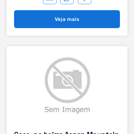
de máquinas e cozinhas; - Eletrodomésticos de última
geração; - Móveis folheados a ouro; - Mais de 100 lustres
de cristal; - Adega para mais de 1000 garrafas; - Hall de
Veja mais
entrada decorado; - Sala de jantar; - Sala de estar; - Sala
de cinema; - Mobiliado; - Piscina aquecida com cobertura
retrátil; - Aquecimento solar; - Sensores de perímetro em
todos os lados; - Sensores de aberturas em todas as
portas e janelas; - Sensores de temperatura em toda a
casa. Automação em nível avançado; - Fechaduras
eletronicas em todos os acessos principais; - Câmeras de
segurança; - 4 vagas de garagem (2 externas e 2
internas); -