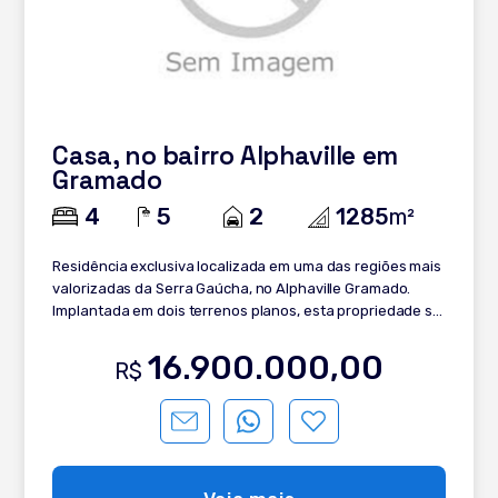
Casa, no bairro Alphaville em
Gramado
4
5
2
1285
m²
Residência exclusiva localizada em uma das regiões mais
valorizadas da Serra Gaúcha, no Alphaville Gramado.
Implantada em dois terrenos planos, esta propriedade se
destaca pela privacidade, amplitude e excelente
aproveitamento do espaço. Com 609 m² de área
16.900.000,00
R$
construída em um terreno total de 1.285 m², a casa foi
projetada pelo arquiteto Ricardo Pecin, com interiores
assinados por Lívia Bortoncello e paisagismo
desenvolvido por Suzana Nedel e Evelise Vontobel, um
conjunto que traduz sofisticação, funcionalidade e
integração com a natureza. Totalmente mobiliada, a