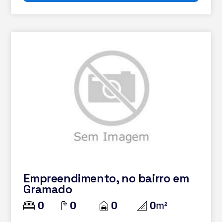
Empreendimento, no bairro em
Gramado
0
0
0
0
m²