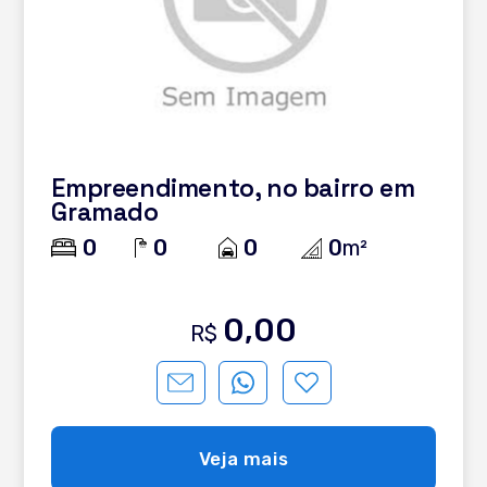
Empreendimento, no bairro em
Gramado
0
0
0
0
m²
0,00
R$
Veja mais