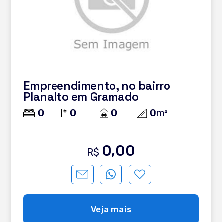
Empreendimento, no bairro
Planalto em Gramado
0
0
0
0
m²
0,00
R$
Veja mais