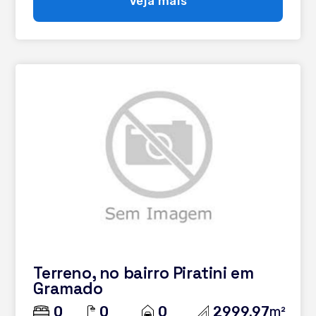
Veja mais
Infraestrutura e lazer: Rede elétrica com cabeamento
subterrâneo Lago central com paisagismo deslumbrante
Sistema de segurança Clube com salão de festas Salão
de jogos Espaço kids Espaço gourmet Wine House
Academia equipada Piscina térmica com raia Quadra de
tênis coberta Mini golf 30% entrada e saldo até 48 x corr.
Confira Natureza e requinte em cada detalhe, planejados
para o seu conforto e bem-estar. Agende sua visita e
surpreenda-se. será um prazer recebê-lo aqui na Mapa
do Imóvel.
Terreno, no bairro Piratini em
Gramado
0
0
0
2999.97
m²