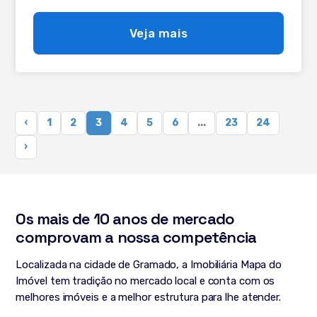
para a residência dos seus sonhos. Infraestrutura do
condomínio: Segurança 24 horas Clube completo com
Veja mais
áreas de lazer Conexão direta com a natureza e
paisagens deslumbrantes Estrutura esportiva e espaços
de convivência. Agende sua visita hoje mesmo e
descubra porque o Aspen Mountain é considerado o
melhor condomínio de Gramado.
‹
1
2
3
4
5
6
...
23
24
›
Os mais de 10 anos de mercado
comprovam a nossa competência
Localizada na cidade de Gramado, a Imobiliária Mapa do
Imóvel tem tradição no mercado local e conta com os
melhores imóveis e a melhor estrutura para lhe atender.