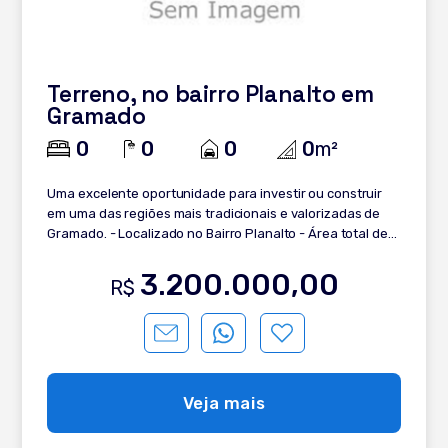
Terreno, no bairro Planalto em
Gramado
0
0
0
0
m²
Uma excelente oportunidade para investir ou construir
em uma das regiões mais tradicionais e valorizadas de
Gramado. - Localizado no Bairro Planalto - Área total de
907,50 m² - Frente de 16,50 metros para a Rua F.G. Bier -
Profundidade de 55 metros O terreno possui dimensões
3.200.000,00
R$
generosas, proporcionando diversas possibilidades de
aproveitamento para projetos residenciais ou de
investimento. Situado em uma região nobre da cidade,
cercada por natureza, belas residências e com fácil
acesso ao centro de Gramado. Diferenciais: * Localização
privilegiada no Bairro Planalto; * Excelente frente para
Veja mais
rua; * Topografia favorável para construção; * Região
tranquila e valorizada; * Próximo aos principais pontos