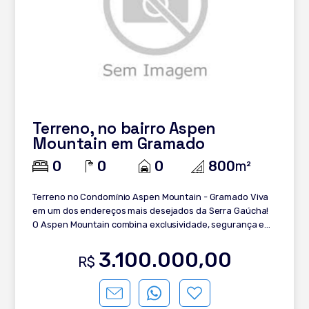
Terreno, no bairro Aspen
Mountain em Gramado
0
0
0
800
m²
Terreno no Condomínio Aspen Mountain - Gramado Viva
em um dos endereços mais desejados da Serra Gaúcha!
O Aspen Mountain combina exclusividade, segurança e
qualidade de vida, sendo o cenário perfeito para sua
família construir memórias inesquecíveis em meio à
3.100.000,00
R$
natureza de Gramado. Destaques do terreno: 800 m²
privativos Topografia em aclive, garantindo maior
amplitude no projeto Localização mais alta que o nível da
rua Frente norte, com ótima incidência solar Espaço ideal