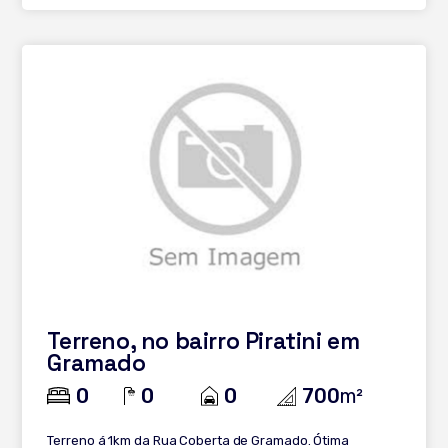
turísticos, gastronomia e comércio da cidade; * Ótimo
potencial de valorização; Invista em qualidade de vida e
segurança em um dos endereços mais desejados da
Serra Gaúcha. Entre em contato para mais informações e
agende uma visita.
Terreno, no bairro Piratini em
Gramado
0
0
0
700
m²
Terreno á 1km da Rua Coberta de Gramado. Ótima