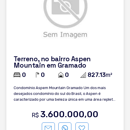
Terreno, no bairro Aspen
Mountain em Gramado
0
0
0
827.13
m²
Condomínio Aspem Mountain Gramado Um dos mais
desejados condomínio do sul do Brasil, o Aspen é
caracterizado por uma beleza única em uma área repleta
de araucárias e exuberante natureza com a cara da
Serra gaúcha. Este incrível lote está localizado na zona
3.600.000,00
R$
mais valorizada do condomínio, com uma ótima
topografia e orientação solar alem de estar em uma
privativa sem saída. Topografia: Plana Face: Oeste