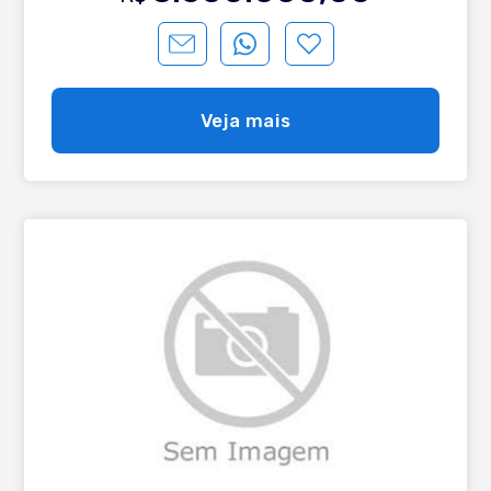
interessante. Alem de ter relação de privacidade incrível.
Localizado a poucos minutos do Centro da cidade o
Aspen Mountain conta com uma completa infraestrutura
de segurança e lazer, alem de uma arquitetura ímpar
mesclando o luxo contemporâneo com os elementos
naturais aqui da Serra.. Pontos forte do lote: *Sem vizinho
Veja mais
no fundo onde ganha privacidade. *Casa mais distante
dos vizinhos laterais pois além do recuo lateral tem ainda
o passeio que levam até quadras de tênis ao fundo do
lote. *Posição solar *2 quadras de tênis praticamente
que exclusiva *Devido ao eixo da rua e a residência ao
lado ser bem recuada frontalmente pode-se dizer que a
fachada lateral quase que se transforma em frontal pois
consegue se observar toda a sua extensão. *O relevo do
terreno propicia ao uso do subsolo e sem umidade e
menos gastos para executar a obra desde a sua
fundação.