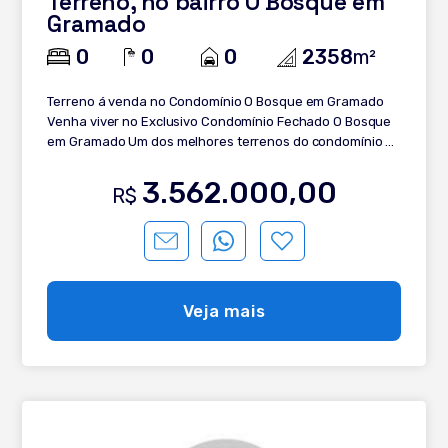
Terreno, no bairro O Bosque em
Gramado
0
0
0
2358
m²
Terreno á venda no Condomínio O Bosque em Gramado
Venha viver no Exclusivo Condomínio Fechado O Bosque
em Gramado Um dos melhores terrenos do condomínio O
Bosque está a venda, e pode ser seu. Localizado em uma
zona nobre do condomínio este lote é incrível, com uma
3.562.000,00
R$
área total privativa de terreno de 2.358,00 m², com ótima
incisão de sol, lote seco, pronto para receber uma casa! O
condomínio está localizado no Centro da cidade de
Gramado, com apenas 109 terrenos, com terreno amplos
com metragem mínima de 1.000m², dando muita
privacidade e um conceito único de viver em meio a
Veja mais
natureza aqui em Gramado, com vegetação típica do
local. Lote perfeito para quem busca privacidade! Agende
hoje mesmo uma visita com um de nossos corretores
especialistas!!!