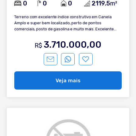
0
0
0
2119.5
m²
Terreno com excelente índice construtivo em Canela
Amplo e super bem localizado, perto de pontos
comerciais, posto de gasolina e muito mais. Excelente
para quem deseja construir moradia ou investir em algo
grande como prédio comercial. Para mais informações,
3.710.000,00
R$
entre em contato com um de nossos corretores
especialistas.
Veja mais