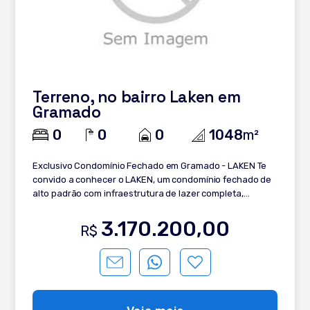
Terreno, no bairro Laken em
Gramado
0
0
0
1048
m²
Exclusivo Condomínio Fechado em Gramado - LAKEN Te
convido a conhecer o LAKEN, um condomínio fechado de
alto padrão com infraestrutura de lazer completa,
localizado em área nobre a apenas 5 minutos da Praça
Central de Gramado. Terreno exclusivo - de frente para o
3.170.200,00
R$
Lago principal e junto a infraestrutura uma verdadeira
raridade: Totalmente plano e ensolarado Frente lago
Pronto para construir 21m frente lago Área total de 1.048
m². O condomínio conta com apenas 65 lotes planejados,
com áreas de até 1.300 m², em meio a um cenário de
natureza exuberante e vistas espetaculares.