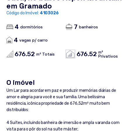
em Gramado
Código do Imóvel:
4103026
4
7
dormitórios
banheiros
4
vagas p/ carro
m²
676.52
676.52
m² Totais
Privativos
O imóvel
Um Lar para acordar em paz e produzir memórias diárias de
amor e alegria para você e sua família. Uma belíssima
residência, icônica propriedade de 676,52m² muito bem
distribuídos:
4 Suítes, incluindo banheira de imersão e ampla varanda com
vista para o pôr do sol na suíte máster;