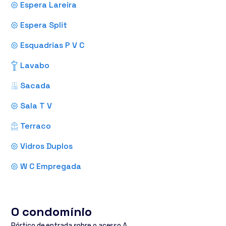
Espera Lareira
Espera Split
Esquadrias P V C
Lavabo
Sacada
Sala T V
Terraco
Vidros Duplos
W C Empregada
O condomínio
Pórtico de entrada sobre o acesso A