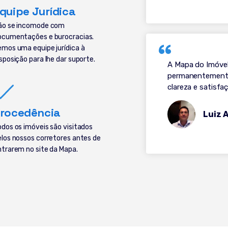
quipe Jurídica
ão se incomode com
ocumentações e burocracias.
emos uma equipe jurídica à
sposição para lhe dar suporte.
A Mapa do Imóvel
permanentemente.
clareza e satisf
rocedência
Luiz 
odos os imóveis são visitados
elos nossos corretores antes de
ntrarem no site da Mapa.