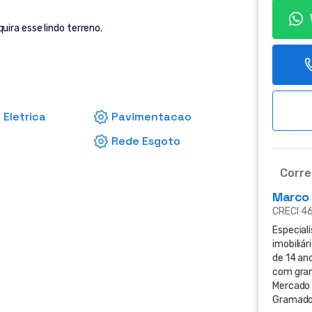
ira esse lindo terreno.
 Eletrica
Pavimentacao
Rede Esgoto
Corre
Marco
CRECI 4
Especial
imobiliár
de 14 ano
com gra
Mercado 
Gramado 