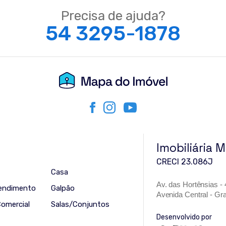
Precisa de ajuda?
54 3295-1878
Imobiliária 
CRECI 23.086J
Casa
Av. das Hortênsias -
endimento
Galpão
Avenida Central - G
Comercial
Salas/Conjuntos
Desenvolvido por