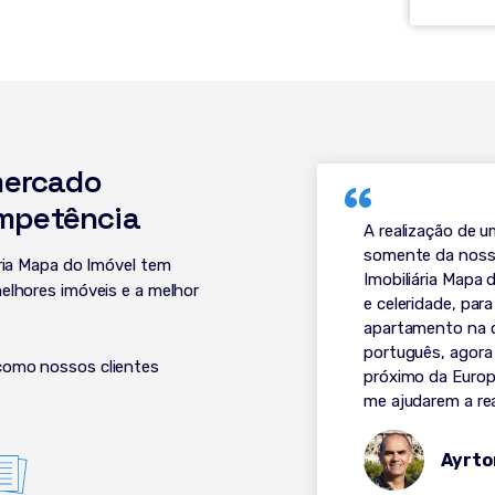
mercado
mpetência
A realização de 
somente da nossa
ária Mapa do Imóvel tem
Imobiliária Mapa 
elhores imóveis e a melhor
e celeridade, pa
apartamento na 
português, agora
como nossos clientes
próximo da Europa
me ajudarem a re
Ayrto