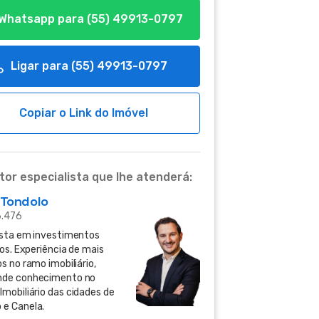
Whatsapp para
(55) 49913-0797
Ligar para
(55) 49913-0797
Copiar o Link do Imóvel
tor especialista que lhe atenderá:
 Tondolo
6.476
ista em investimentos
ios. Experiência de mais
s no ramo imobiliário,
nde conhecimento no
Imobiliário das cidades de
e Canela.