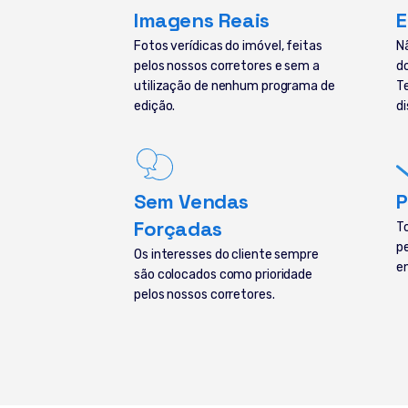
Imagens Reais
E
Fotos verídicas do imóvel, feitas
N
pelos nossos corretores e sem a
d
utilização de nenhum programa de
T
edição.
di
Sem Vendas
P
Forçadas
T
p
Os interesses do cliente sempre
e
são colocados como prioridade
pelos nossos corretores.