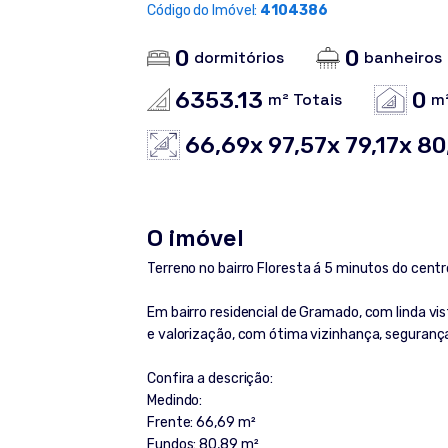
Código do Imóvel:
4104386
0
0
dormitórios
banheiros
6353.13
0
m² Totais
m²
66,69x 97,57x 79,17x 80
O imóvel
Terreno no bairro Floresta á 5 minutos do cent
Em bairro residencial de Gramado, com linda vis
e valorização, com ótima vizinhança, segurança
Confira a descrição:
Medindo:
Frente: 66,69 m²
Fundos: 80,89 m²