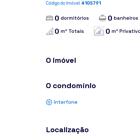
Código do Imóvel:
4105791
0
0
dormitórios
banheiros
0
0
m² Totais
m² Privativ
O imóvel
O condomínio
Interfone
Localização