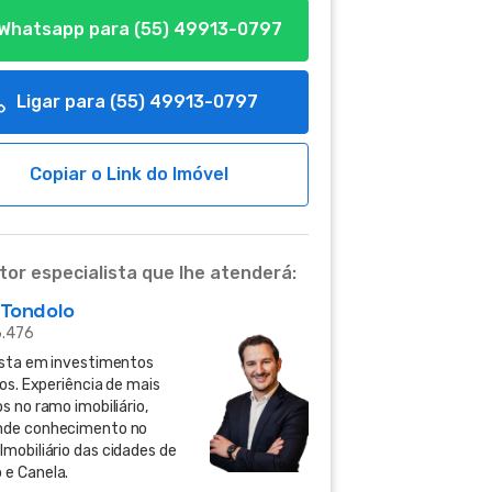
Whatsapp para
(55) 49913-0797
Ligar para
(55) 49913-0797
Copiar o Link do Imóvel
tor especialista que lhe atenderá:
 Tondolo
6.476
ista em investimentos
ios. Experiência de mais
s no ramo imobiliário,
nde conhecimento no
Imobiliário das cidades de
e Canela.