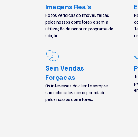
Imagens Reais
E
Fotos verídicas do imóvel, feitas
N
pelos nossos corretores e sem a
d
utilização de nenhum programa de
T
edição.
di
Sem Vendas
P
Forçadas
T
p
Os interesses do cliente sempre
e
são colocados como prioridade
pelos nossos corretores.