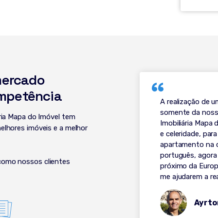
mercado
mpetência
A realização de 
somente da nossa
ária Mapa do Imóvel tem
Imobiliária Mapa 
elhores imóveis e a melhor
e celeridade, pa
apartamento na 
português, agora
como nossos clientes
próximo da Europa
me ajudarem a re
Ayrto