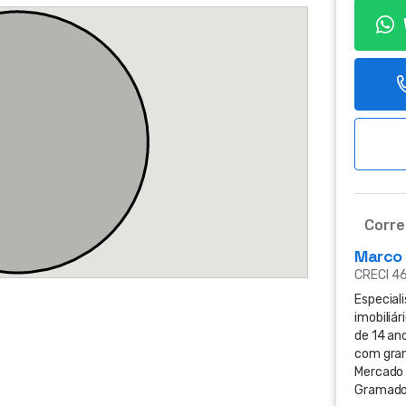
Corre
Marco
CRECI 4
Especial
imobiliár
de 14 ano
com gra
Mercado 
Gramado 