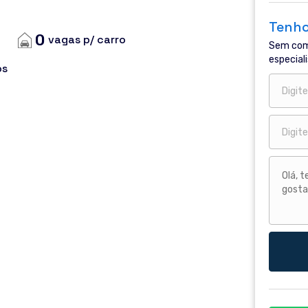
Tenho
0
vagas p/ carro
Sem com
especiali
os