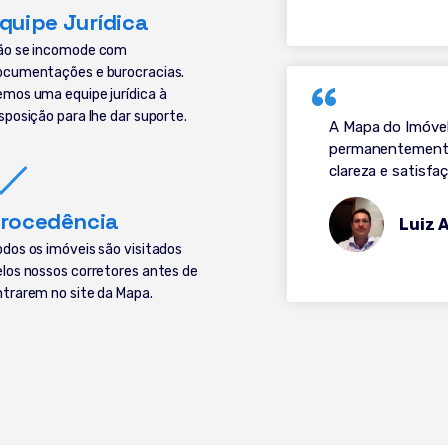
quipe Jurídica
ão se incomode com
ocumentações e burocracias.
emos uma equipe jurídica à
sposição para lhe dar suporte.
A Mapa do Imóvel
permanentemente.
clareza e satisf
rocedência
Luiz 
odos os imóveis são visitados
elos nossos corretores antes de
ntrarem no site da Mapa.