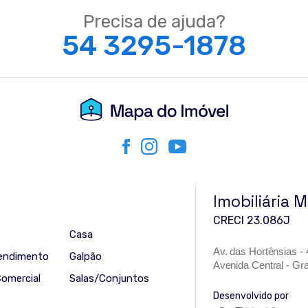
Precisa de ajuda?
54 3295-1878
Imobiliária 
CRECI 23.086J
Casa
Av. das Hortênsias -
endimento
Galpão
Avenida Central - G
Comercial
Salas/Conjuntos
Desenvolvido por