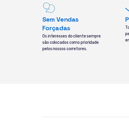
Sem Vendas
P
Forçadas
T
p
Os interesses do cliente sempre
e
são colocados como prioridade
pelos nossos corretores.