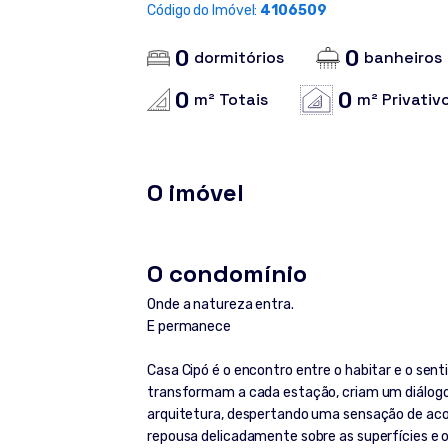
Código do Imóvel:
4106509
0
0
dormitórios
banheiros
0
0
m² Totais
m² Privativ
O imóvel
O condomínio
Onde a natureza entra.
E permanece
Casa Cipó é o encontro entre o habitar e o sent
transformam a cada estação, criam um diálogo
arquitetura, despertando uma sensação de acon
repousa delicadamente sobre as superfícies e o