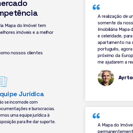
mercado
mpetência
A realização de 
somente da nossa
ária Mapa do Imóvel tem
Imobiliária Mapa 
elhores imóveis e a melhor
e celeridade, pa
apartamento na 
português, agora
como nossos clientes
próximo da Europa
me ajudarem a re
Ayrto
quipe Jurídica
ão se incomode com
ocumentações e burocracias.
emos uma equipe jurídica à
sposição para lhe dar suporte.
A Mapa do Imóvel
permanentemente.