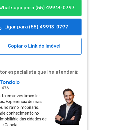
Whatsapp para
(55) 49913-0797
Ligar para
(55) 49913-0797
Copiar o Link do Imóvel
tor especialista que lhe atenderá:
 Tondolo
6.476
ista em investimentos
ios. Experiência de mais
s no ramo imobiliário,
nde conhecimento no
Imobiliário das cidades de
e Canela.