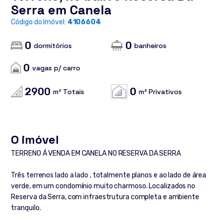
Serra em Canela
Código do Imóvel:
4106604
0
0
dormitórios
banheiros
0
vagas p/ carro
2900
0
m² Totais
m² Privativos
O imóvel
TERRENO Á VENDA EM CANELA NO RESERVA DA SERRA
Três terrenos lado a lado , totalmente planos e ao lado de área
verde, em um condomínio muito charmoso. Localizados no
Reserva da Serra, com infraestrutura completa e ambiente
tranquilo.