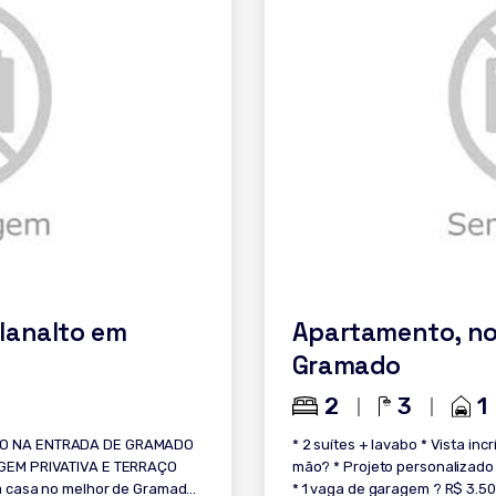
lanalto em
Apartamento, no 
Gramado
2
3
1
O NA ENTRADA DE GRAMADO
* 2 suítes + lavabo * Vista in
GEM PRIVATIVA E TERRAÇO
mão? * Projeto personalizado
 casa no melhor de Gramado.
* 1 vaga de garagem ? R$ 3.500.000 ?? 50% de entrada + saldo em até 20x