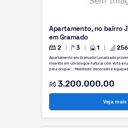
Apartamento, no bairro J
em Gramado
2
3
1
256
Apartamento em Gramado! Localizado próxim
inserido em um bosque natural com vista exuberant
para ocupar; - Mobiliado, decorado e equipado
- Living 2 ambientes com lareira; - Lareira em
integrada com bancada; - Churrasqueira; - B
3.200.000,00
R$
em madeira; - Calefação instalada; - Agua Que
instalados; - Garagem. Condomíni
Veja mais