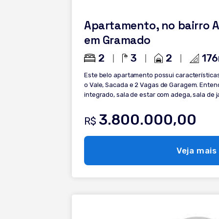
Apartamento, no bairro A
em Gramado
2
3
2
176
Este belo apartamento possui características
o Vale, Sacada e 2 Vagas de Garagem. Entenda
integrado, sala de estar com adega, sala de ja
com churrasqueira e lavanderia separada. M
totalmente pela renomada Sierra Móveis, pos
3.800.000,00
R$
funcionalidade sem abrir mão do luxo. No esp
suítes ambas com sacada, completas e prontas para 
visita agora mesmo!
Veja mais