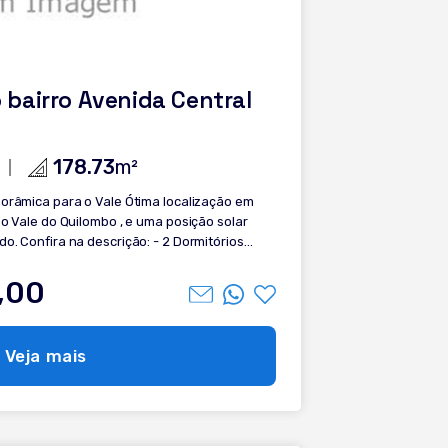
bairro Avenida Central
178.73
m²
a o Vale Ótima localização em
a o Vale do Quilombo , e uma posição solar
itórios
a - Lareira -
l - Hall de entrada - Cozinha planejada -
,00
qui em Gramado? Agende uma visita
anta esse apartamento dos sonhos.
Veja mais