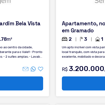
ardim Bela Vista
Apartamento, no 
em Gramado
2
3
1
.78
m²
o ao centro da cidade,
Um apto incrível com vista panorâmica par
e para o Vale!! - Pronto
local tranquilo, com vista par
; - 2 suítes amplas; - Lavabo;
excelente, mobiliado e decorado. Confira na descrição: - 2 Dorm
 pedra natural; - Cozinha
sendo 1 Suíte - Sala de estar e jantar - Vista panorâmic
elíssimo acabamento; - Piso
Churrasqueira - Banheiro Socia
3.200.000
R$
nte; - Vidros duplos; - Splits
Split - Calefação - Água quente - Área Social - 1 Box de garagem Te
o com portaria, prédio com elevador.
interessou nesse lindo apartamento a
com nossos corretores e gar