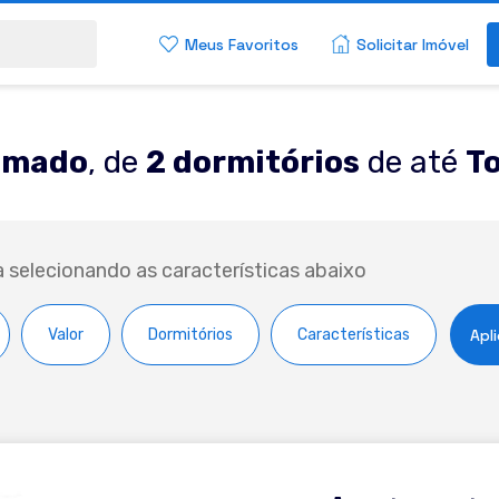
Meus Favoritos
Solicitar Imóvel
amado
, de
2 dormitórios
de até
To
a selecionando as características abaixo
Valor
Dormitórios
Características
Apli