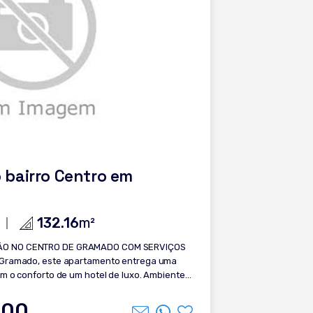
os do Brasil, superando diversas capitais do
el é garantir valorização patrimonial e retorno
egiões mais promissoras da Serra Gaúcha.
nica de viver ou investir em um dos
m contato e agende sua
 bairro Centro em
132.16
m²
ÃO NO CENTRO DE GRAMADO COM SERVIÇOS
m o conforto de um hotel de luxo. Ambientes
al abundante e uma atmosfera sofisticada
 Diferenciais do imóvel: -
,00