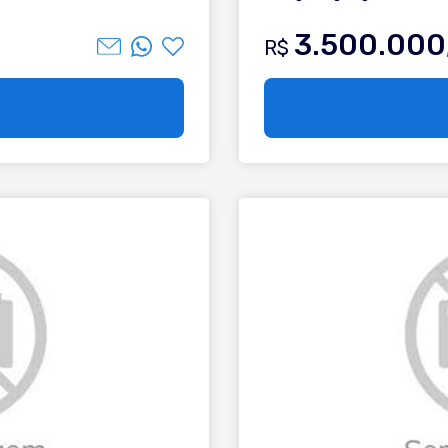
tico, oferece excelente
?? Correção: 0,6% a.m.
. Um refúgio com espaço e
3.500.000
R$
AÇO GARDEN; - Sala de estar;
rrasqueira; - Espera para split