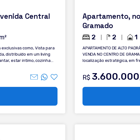
venida Central
Apartamento, no
Gramado
2
2
1
m²
 exclusivas como, Vista para
APARTAMENTO DE ALTO PADRÃ
, distribuído em um living
VENDA NO CENTRO DE GRAMADO Este apartamento se destac
ntar, estar intimo, cozinha
localização estratégica, em f
obiliado e decorado
ao centro e aos principais p
sui todo cuidado para ter
DECORADO, apresenta ambient
3.600.000
R$
aço íntimo, conta com 2 lindas
praticidade. Conheça: - 2 dormitórios, sendo 1 suíte; - Banheiro social; -
uso. Agende sua
Living integrado COM TERRAÇO
Lareira ecológica; - Sala de j
todos os cômodos; - FINAMEN
instalados; - Revestimentos em m
contato e saiba mais!