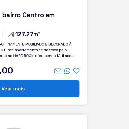
 bairro Centro em
127.27
m²
O FINAMENTE MOBILIADO E DECORADO Á
a pela
rente ao HARD ROCK, oferecendo fácil acesso
ontos da cidade. FINAMENTE MOBILIADO e
es elegantes, pensados para conforto e
,00
 FRENTE HARD ROCK; - Sala de estar; -
antar; - Cozinha planejada; - Piso aquecido em
Veja mais
TE MOBILIADO E DECORADO; - Splits
arcenaria; - Vaga de garagem. Entre em