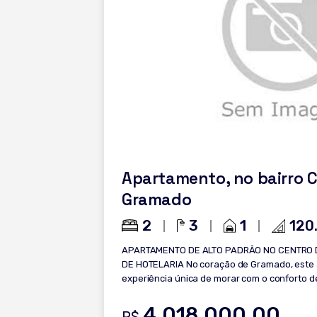
Apartamento, no bairro 
Gramado
2
3
1
120
APARTAMENTO DE ALTO PADRÃO NO CENTRO
DE HOTELARIA No coração de Gramado, este apartamento entrega uma
experiência única de morar com o conforto d
integrados, iluminação natural abundante e 
para quem valoriza exclusividade e bem-estar. Diferenciais do imóvel
4.018.000,00