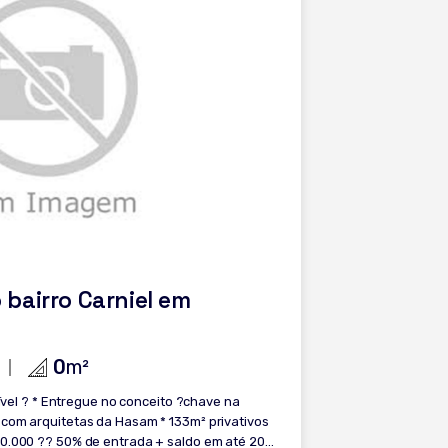
bairro Carniel em
0
m²
crível ? * Entregue no conceito ?chave na
 com arquitetas da Hasam * 133m² privativos