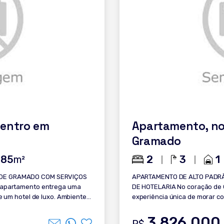
quadrados mais valorizad
país. Investir neste imóv
financeiro em uma das r
Garanta a oportunidade ú
endereços mais cobiçados do Brasil. Entre e
visita!
Centro em
Apartamento, no
Gramado
2
3
1
.85
m²
 DE GRAMADO COM SERVIÇOS
APARTAMENTO DE ALTO PADR
DE HOTELARIA No coração de Gramado, este apartamento entrega uma
e um hotel de luxo. Ambientes
experiência única de morar co
uma atmosfera sofisticada
integrados, iluminação natur
: -
para quem valoriza exclusividade e bem-estar.
3.826.000