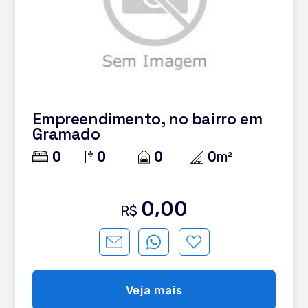
Empreendimento, no bairro em
Gramado
0
0
0
0
m²
0,00
R$
Veja mais