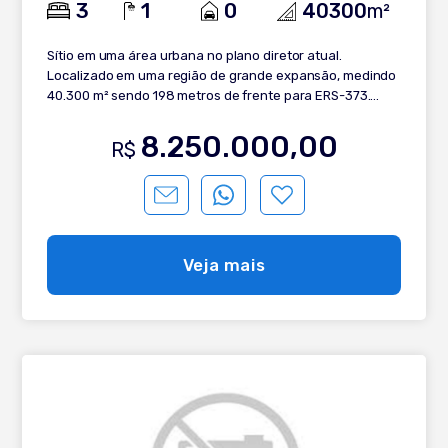
3
1
0
40300
m²
Sítio em uma área urbana no plano diretor atual.
Localizado em uma região de grande expansão, medindo
40.300 m² sendo 198 metros de frente para ERS-373.
Totalmente asfaltado, apenas 15 minutos do centro.
Topografia toda plana, propriedade toda cercada, 02
8.250.000,00
R$
açudes, galpão completo; 14 baias (cavalo), fogão
campeiro, churrasqueira, água de poço, garagem e
bretes. Casa principal com 03 dormitórios, 01 banheiro,
cozinha americana, lavanderia, garagem com
churrasqueira, sala de estar com varanda.
Veja mais