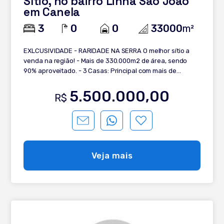
Sítio, no bairro Linha São João
em Canela
3
0
0
33000
m²
EXLCUSIVIDADE - RARIDADE NA SERRA O melhor sítio a
venda na região! - Mais de 330.000m2 de área, sendo
90% aproveitado. - 3 Casas: Principal com mais de
300m2, com 3 suítes, financiamente mobiliada e
decorada. Segunda, casa histórica com mais de 50 anos,
5.500.000,00
R$
em alvenaria IMPECÁVEL com padrão de luxo da época.
Terceira, uma casa de visitas, mobiliada e equipada. -
Mais de 12 hectares de Eucalipto plantado a ponto de
corte. - ?Casa de caseiro - ?3 galpões com maquinarios
completos para manutenção do sítio ( tratores,
cortadores de gramada, tobata, etc ) - ?Espaço cercaro
Veja mais
para criação de ovelhas. - ?Poço com água mineral (
podendo criar um negócio) - ?Pomar de árvores
frutíferas - ?Açudes