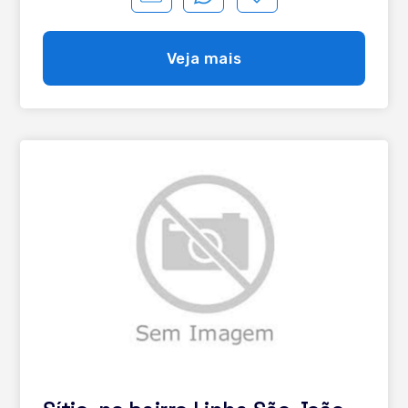
tantos outros detalhes que melhor falarmos
pessoalmente Matrícula somente das terras A
propriedade possui um gerador novo de 30 kVA que tem
Veja mais
capacidade, com folga, de abastecer toda a propriedade
em caso de necessidade, de forma automática!
Possuímos também 2 pequenos parreirais visualizáveis
nas fotos aéreas!