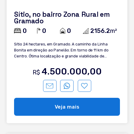
propriedade que encanta em cada detalhe!
Sítio, no bairro Zona Rural em
Gramado
0
0
0
2156.2
m²
Sítio 24 hectares, em Gramado. A caminho da Linha
Bonita em direção ao Panelão. Em torno de 11 km do
Centro. Ótima localização e grande viabilidade de
construção e moradia. Venha tomar um café conosco e
saiba mais sobre esse lindo Sítio. Ele pode ser seu!
4.500.000,00
R$
Veja mais