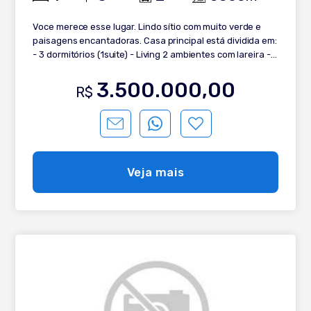
Voce merece esse lugar. Lindo sítio com muito verde e
paisagens encantadoras. Casa principal está dividida em:
- 3 dormitórios (1suite) - Living 2 ambientes com lareira -
Cozinha separada - Banho social - Lavanderia - Garagem
fechada Chalé está dividido em: - 2 dormitório - Living 2
3.500.000,00
R$
ambientes - Banho social - Cozinha Todo esse paraíso a
15 minutos do centro de Gramado. Venha conhecer!
Veja mais