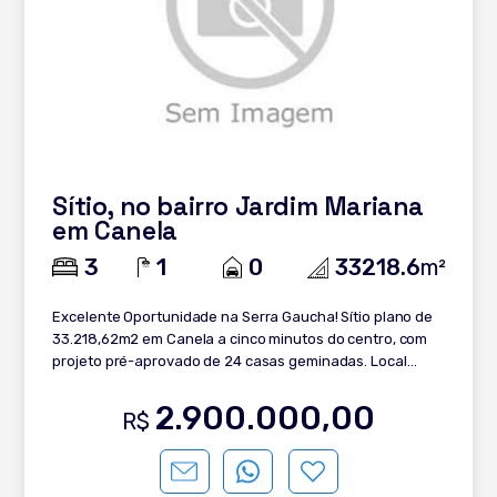
Sítio, no bairro Jardim Mariana
em Canela
3
1
0
33218.6
m²
Excelente Oportunidade na Serra Gaucha! Sítio plano de
33.218,62m2 em Canela a cinco minutos do centro, com
projeto pré-aprovado de 24 casas geminadas. Local
tranquilo próximo a cervejaria do Farol. Entre em contato
agora mesmo!
2.900.000,00
R$