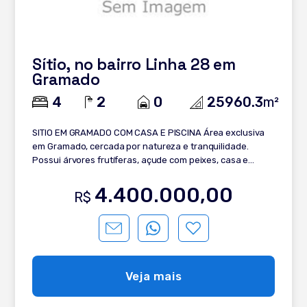
Sítio, no bairro Linha 28 em
Gramado
4
2
0
25960.3
m²
SITIO EM GRAMADO COM CASA E PISCINA Área exclusiva
em Gramado, cercada por natureza e tranquilidade.
Possui árvores frutíferas, açude com peixes, casa e
piscina. Um refúgio perfeito para quem busca qualidade
de vida e contato com o verde. Conheça: - 2.5 hectares; -
4.400.000,00
R$
Casa para lazer; - Piscina; - Árvores frutíferas; - Açude
com peixes. Entre em contato agora e garanta o seu
espaço em Gramado!
Veja mais