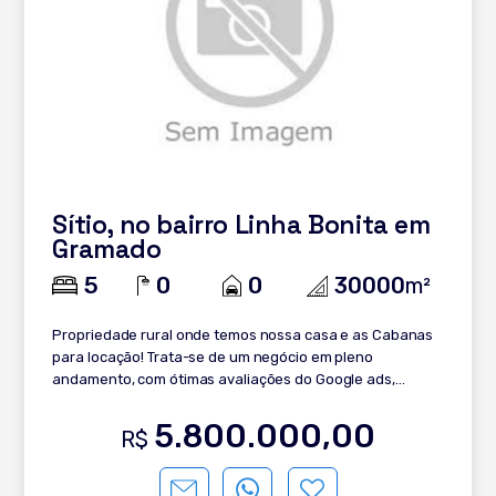
Sítio, no bairro Linha Bonita em
Gramado
5
0
0
30000
m²
Propriedade rural onde temos nossa casa e as Cabanas
para locação! Trata-se de um negócio em pleno
andamento, com ótimas avaliações do Google ads,
booking e AIRBNB. Área: 3 ha Casa principal 5 cabanas
Casa de pedra Bodega (recepção com área de parrilla e
5.800.000,00
R$
etc) Galpão Estufa Vinhedos Frutíferas Placa solar
fotovoltaica que produz 60% em média do consumo total
Aproveitamento água da chuva para o lago e irrigação E