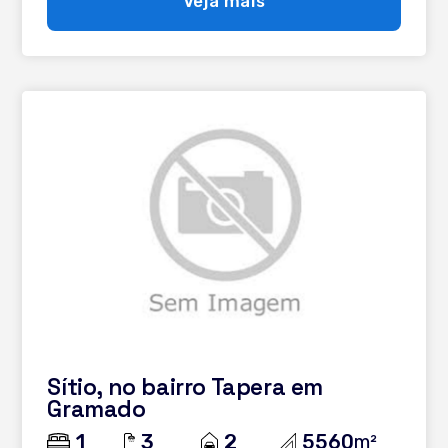
Veja mais
em contato e saiba mais!
Sítio, no bairro Tapera em
Gramado
1
3
2
5560
m²