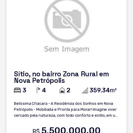
Sítio, no bairro Zona Rural em
Nova Petrópolis
3
4
2
359.34
m²
Belíssima Chácara - A Residência dos Sonhos em Nova
Petrópolis - Mobiliada e Pronta para Morar! Imagine viver
cercado pela natureza, com todo conforto e estilo, em um
refúgio exclusivo a poucos minutos de Gramado e Nova
Petrópolis. Esta propriedade única é perfeita para quem
5.500.000,00
R$